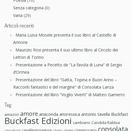
Poesia
(16)
Senza categoria
(0)
Varia
(29)
Articoli recenti
Maria Luisa Mosele presenta il suo libro al Castello di
Annone
Maurizio Rosi presenta il suo ultimo libro al Circolo dei
Lettori di Torino
Presentazione a Pecetto de “La favola di Luna” di Sergio
d’Ormea
Presentazione del libro “Gatta, Topina e Buon Anno –
Racconti fantastici e del margine” di Consolata Lanza
Presentazione del libro “Voglio Viverti” di Matteo Gamerro
Tag
amore
anaconda anoressica
antonio tavella
Buckfast
amazon
Buckfast Edizioni
cambiano
Candida Rabbia
consolata
cavallermaggiore
commissario
caricature
chieri
chiesa