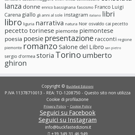
lanza
donne
Franco Luigi
enrico bassignana
fascismo
libri
giallo
Carena
instagram
gli anni al sole
italiano
libro
narrativa
Noir
osvaldo cai
pecetto
liguria
natura
pecetto torinese
piemontese
piemonte
presentazione
poesie
poesia
racconti
regione
romanzo
Salone del Libro
piemonte
san pietro
Torino
umberto
storia
sergio d'ormea
ghiron
Copyright ©
Buckfast Edizioni
P.IVA 11378710013 - REA: TO-1208750 - Questo sito non utilizza
Cookie di profilazione
-
Privacy Policy
Cookie Policy
Seguici su Facebook
Seguici su Instagram
info@buckfastedizioni.it
+39 349 31 46 949