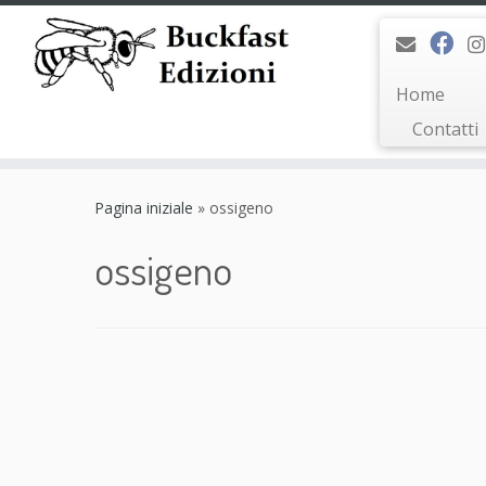
Home
Contatti
Passa
al
Pagina iniziale
»
ossigeno
contenuto
ossigeno