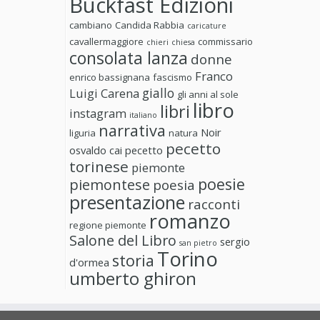
Buckfast Edizioni
cambiano
Candida Rabbia
caricature
cavallermaggiore
commissario
chieri
chiesa
consolata lanza
donne
Franco
enrico bassignana
fascismo
giallo
Luigi Carena
gli anni al sole
libro
libri
instagram
italiano
narrativa
Noir
liguria
natura
pecetto
osvaldo cai
pecetto
torinese
piemonte
poesie
piemontese
poesia
presentazione
racconti
romanzo
regione piemonte
Salone del Libro
sergio
san pietro
Torino
storia
d'ormea
umberto ghiron