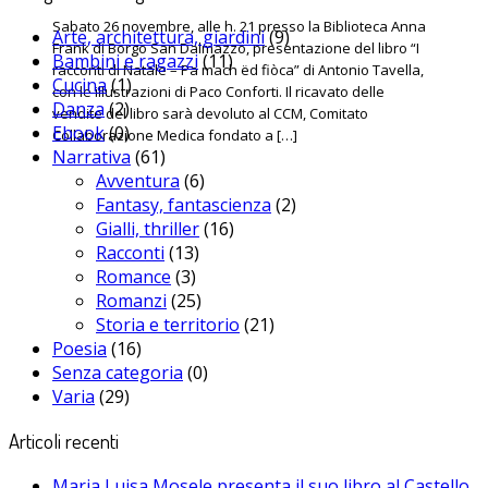
Sabato 26 novembre, alle h. 21 presso la Biblioteca Anna
Arte, architettura, giardini
(9)
Frank di Borgo San Dalmazzo, presentazione del libro “I
Bambini e ragazzi
(11)
racconti di Natale – Pa mach ëd fiòca” di Antonio Tavella,
Cucina
(1)
con le illustrazioni di Paco Conforti. Il ricavato delle
Danza
(2)
vendite del libro sarà devoluto al CCM, Comitato
Ebook
(0)
Collaborazione Medica fondato a […]
Narrativa
(61)
Avventura
(6)
Fantasy, fantascienza
(2)
Gialli, thriller
(16)
Racconti
(13)
Romance
(3)
Romanzi
(25)
Storia e territorio
(21)
Poesia
(16)
Senza categoria
(0)
Varia
(29)
Articoli recenti
Maria Luisa Mosele presenta il suo libro al Castello