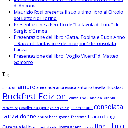
di Annone
Maurizio Rosi presenta il suo ultimo libro al Circolo
dei Lettori di Torino
Presentazione a Pecetto de “La favola di Luna” di
Sergio d’Ormea
Presentazione del libro “Gatta, Topina e Buon Anno
– Racconti fantastici e del margine” di Consolata
Lanza
Presentazione del libro “Voglio Viverti” di Matteo
Gamerro
Tag
amore
anaconda anoressica
antonio tavella
Buckfast
amazon
Buckfast Edizioni
cambiano
Candida Rabbia
consolata
cavallermaggiore
commissario
caricature
chieri
chiesa
lanza
donne
Franco Luigi
enrico bassignana
fascismo
libro
libri
giallo
Carena
instagram
gli anni al sole
italiano