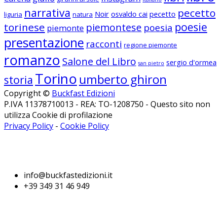
narrativa
pecetto
Noir
osvaldo cai
pecetto
liguria
natura
poesie
torinese
piemontese
poesia
piemonte
presentazione
racconti
regione piemonte
romanzo
Salone del Libro
sergio d'ormea
san pietro
Torino
umberto ghiron
storia
Copyright ©
Buckfast Edizioni
P.IVA 11378710013 - REA: TO-1208750 - Questo sito non
utilizza Cookie di profilazione
Privacy Policy
-
Cookie Policy
Seguici su Facebook
Seguici su Instagram
info@buckfastedizioni.it
+39 349 31 46 949