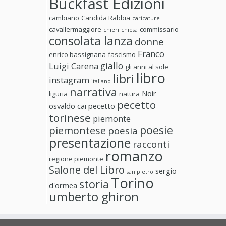
Buckfast Edizioni
cambiano
Candida Rabbia
caricature
cavallermaggiore
commissario
chieri
chiesa
consolata lanza
donne
Franco
enrico bassignana
fascismo
giallo
Luigi Carena
gli anni al sole
libro
libri
instagram
italiano
narrativa
Noir
liguria
natura
pecetto
osvaldo cai
pecetto
torinese
piemonte
poesie
piemontese
poesia
presentazione
racconti
romanzo
regione piemonte
Salone del Libro
sergio
san pietro
Torino
storia
d'ormea
umberto ghiron