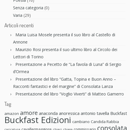
Poesia
(16)
Senza categoria
(0)
Varia
(29)
Articoli recenti
Maria Luisa Mosele presenta il suo libro al Castello di
Annone
Maurizio Rosi presenta il suo ultimo libro al Circolo dei
Lettori di Torino
Presentazione a Pecetto de “La favola di Luna” di Sergio
d’Ormea
Presentazione del libro “Gatta, Topina e Buon Anno –
Racconti fantastici e del margine” di Consolata Lanza
Presentazione del libro “Voglio Viverti” di Matteo Gamerro
Tag
amore
anaconda anoressica
antonio tavella
Buckfast
amazon
Buckfast Edizioni
cambiano
Candida Rabbia
consolata
cavallermaggiore
commissario
caricature
chieri
chiesa