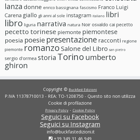
lanza
donne
Franco Luigi
enrico bassignana
fascismo
libri
giallo
Carena
instagram
gli anni al sole
italiano
libro
narrativa
Noir
osvaldo cai
pecetto
liguria
natura
pecetto torinese
piemontese
piemonte
presentazione
poesie
poesia
racconti
regione
romanzo
Salone del Libro
piemonte
san pietro
Torino
umberto
storia
sergio d'ormea
ghiron
Copyright ©
Buckfast Edizioni
P.IVA 11378710013 - REA: TO-1208750 - Questo sito non utilizza
Cookie di profilazione
-
Privacy Policy
Cookie Policy
Seguici su Facebook
Seguici su Instagram
info@buckfastedizioni.it
+39 349 31 46 949