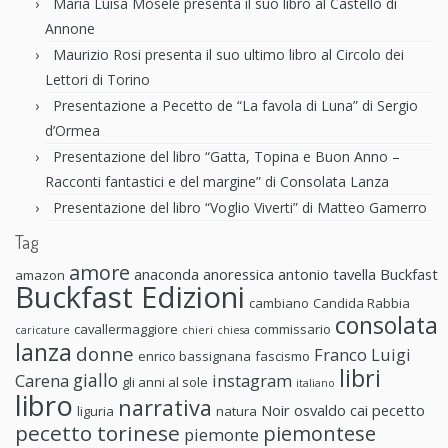
Maria Luisa Mosele presenta il suo libro al Castello di
Annone
Maurizio Rosi presenta il suo ultimo libro al Circolo dei
Lettori di Torino
Presentazione a Pecetto de “La favola di Luna” di Sergio
d’Ormea
Presentazione del libro “Gatta, Topina e Buon Anno –
Racconti fantastici e del margine” di Consolata Lanza
Presentazione del libro “Voglio Viverti” di Matteo Gamerro
Tag
amore
anaconda anoressica
antonio tavella
Buckfast
amazon
Buckfast Edizioni
cambiano
Candida Rabbia
consolata
cavallermaggiore
commissario
caricature
chieri
chiesa
lanza
donne
Franco Luigi
enrico bassignana
fascismo
libri
giallo
Carena
instagram
gli anni al sole
italiano
libro
narrativa
Noir
osvaldo cai
pecetto
liguria
natura
pecetto torinese
piemontese
piemonte