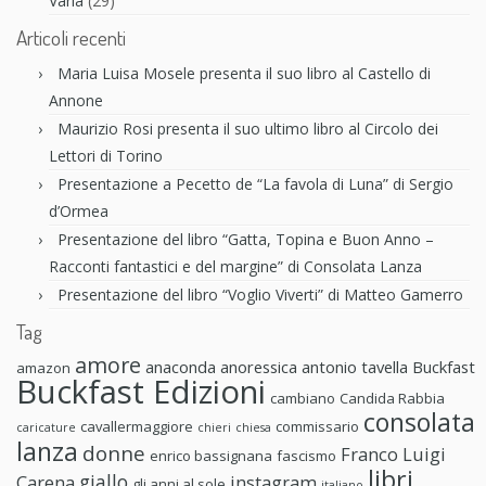
Varia
(29)
Articoli recenti
Maria Luisa Mosele presenta il suo libro al Castello di
Annone
Maurizio Rosi presenta il suo ultimo libro al Circolo dei
Lettori di Torino
Presentazione a Pecetto de “La favola di Luna” di Sergio
d’Ormea
Presentazione del libro “Gatta, Topina e Buon Anno –
Racconti fantastici e del margine” di Consolata Lanza
Presentazione del libro “Voglio Viverti” di Matteo Gamerro
Tag
amore
anaconda anoressica
antonio tavella
Buckfast
amazon
Buckfast Edizioni
cambiano
Candida Rabbia
consolata
cavallermaggiore
commissario
caricature
chieri
chiesa
lanza
donne
Franco Luigi
enrico bassignana
fascismo
libri
giallo
Carena
instagram
gli anni al sole
italiano