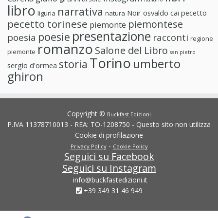
libro
narrativa
Noir
osvaldo cai
pecetto
liguria
natura
pecetto torinese
piemontese
piemonte
presentazione
poesie
poesia
racconti
regione
romanzo
Salone del Libro
piemonte
san pietro
Torino
umberto
storia
sergio d'ormea
ghiron
Copyright ©
Buckfast Edizioni
P.IVA 11378710013 - REA: TO-1208750 - Questo sito non utilizza
Cookie di profilazione
-
Privacy Policy
Cookie Policy
Seguici su Facebook
Seguici su Instagram
info@buckfastedizioni.it
+39 349 31 46 949