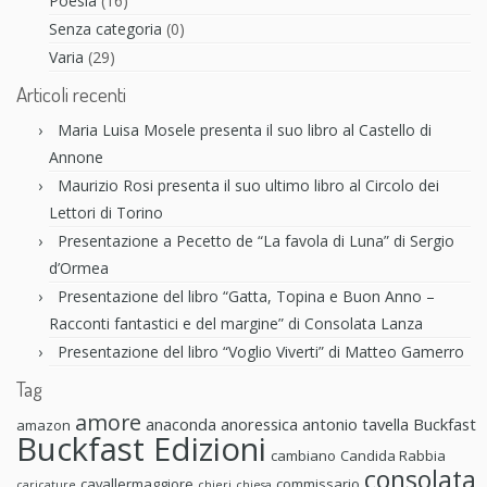
Poesia
(16)
Senza categoria
(0)
Varia
(29)
Articoli recenti
Maria Luisa Mosele presenta il suo libro al Castello di
Annone
Maurizio Rosi presenta il suo ultimo libro al Circolo dei
Lettori di Torino
Presentazione a Pecetto de “La favola di Luna” di Sergio
d’Ormea
Presentazione del libro “Gatta, Topina e Buon Anno –
Racconti fantastici e del margine” di Consolata Lanza
Presentazione del libro “Voglio Viverti” di Matteo Gamerro
Tag
amore
anaconda anoressica
antonio tavella
Buckfast
amazon
Buckfast Edizioni
cambiano
Candida Rabbia
consolata
cavallermaggiore
commissario
caricature
chieri
chiesa