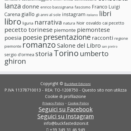
lanza
donne
Franco Luigi
enrico bassignana
fascismo
libri
giallo
Carena
instagram
gli anni al sole
italiano
libro
narrativa
Noir
osvaldo cai
pecetto
liguria
natura
pecetto torinese
piemontese
piemonte
presentazione
poesie
poesia
racconti
regione
romanzo
Salone del Libro
piemonte
san pietro
Torino
umberto
storia
sergio d'ormea
ghiron
Copyright ©
Buckfast Edizioni
P.IVA 11378710013 - REA: TO-1208750 - Questo sito non utilizza
Cookie di profilazione
-
Privacy Policy
Cookie Policy
Seguici su Facebook
Seguici su Instagram
info@buckfastedizioni.it
+39 349 31 46 949