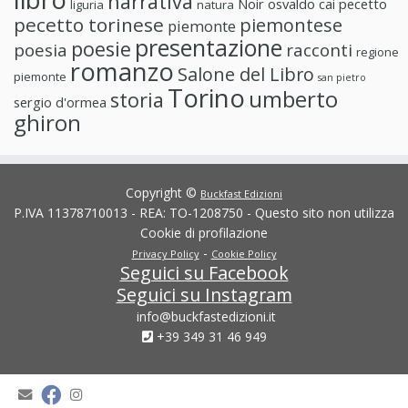
narrativa
Noir
osvaldo cai
pecetto
liguria
natura
pecetto torinese
piemontese
piemonte
presentazione
poesie
poesia
racconti
regione
romanzo
Salone del Libro
piemonte
san pietro
Torino
umberto
storia
sergio d'ormea
ghiron
Copyright ©
Buckfast Edizioni
P.IVA 11378710013 - REA: TO-1208750 - Questo sito non utilizza
Cookie di profilazione
-
Privacy Policy
Cookie Policy
Seguici su Facebook
Seguici su Instagram
info@buckfastedizioni.it
+39 349 31 46 949