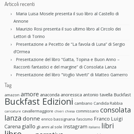
Articoli recenti
Maria Luisa Mosele presenta il suo libro al Castello di
Annone
Maurizio Rosi presenta il suo ultimo libro al Circolo dei
Lettori di Torino
Presentazione a Pecetto de “La favola di Luna” di Sergio
d’Ormea
Presentazione del libro “Gatta, Topina e Buon Anno –
Racconti fantastici e del margine” di Consolata Lanza
Presentazione del libro “Voglio Viverti” di Matteo Gamerro
Tag
amore
anaconda anoressica
antonio tavella
Buckfast
amazon
Buckfast Edizioni
cambiano
Candida Rabbia
consolata
cavallermaggiore
commissario
caricature
chieri
chiesa
lanza
donne
Franco Luigi
enrico bassignana
fascismo
libri
giallo
Carena
instagram
gli anni al sole
italiano
libro