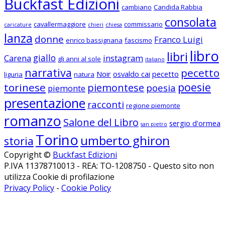
Buckfast Edizioni
cambiano
Candida Rabbia
consolata
cavallermaggiore
commissario
caricature
chieri
chiesa
lanza
donne
Franco Luigi
enrico bassignana
fascismo
libro
libri
giallo
Carena
instagram
gli anni al sole
italiano
narrativa
pecetto
Noir
osvaldo cai
pecetto
liguria
natura
poesie
torinese
piemontese
poesia
piemonte
presentazione
racconti
regione piemonte
romanzo
Salone del Libro
sergio d'ormea
san pietro
Torino
umberto ghiron
storia
Copyright ©
Buckfast Edizioni
P.IVA 11378710013 - REA: TO-1208750 - Questo sito non
utilizza Cookie di profilazione
Privacy Policy
-
Cookie Policy
Seguici su Facebook
Seguici su Instagram