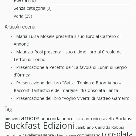
Poesia
(16)
Senza categoria
(0)
Varia
(29)
Articoli recenti
Maria Luisa Mosele presenta il suo libro al Castello di
Annone
Maurizio Rosi presenta il suo ultimo libro al Circolo dei
Lettori di Torino
Presentazione a Pecetto de “La favola di Luna” di Sergio
d’Ormea
Presentazione del libro “Gatta, Topina e Buon Anno –
Racconti fantastici e del margine” di Consolata Lanza
Presentazione del libro “Voglio Viverti” di Matteo Gamerro
Tag
amore
anaconda anoressica
antonio tavella
Buckfast
amazon
Buckfast Edizioni
cambiano
Candida Rabbia
consolata
cavallermaggiore
commissario
caricature
chieri
chiesa