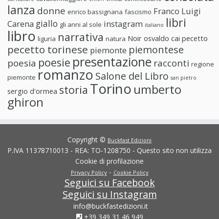
lanza
donne
Franco Luigi
enrico bassignana
fascismo
libri
giallo
Carena
instagram
gli anni al sole
italiano
libro
narrativa
Noir
osvaldo cai
pecetto
liguria
natura
pecetto torinese
piemontese
piemonte
presentazione
poesie
poesia
racconti
regione
romanzo
Salone del Libro
piemonte
san pietro
Torino
umberto
storia
sergio d'ormea
ghiron
Copyright ©
Buckfast Edizioni
P.IVA 11378710013 - REA: TO-1208750 - Questo sito non utilizza
Cookie di profilazione
-
Privacy Policy
Cookie Policy
Seguici su Facebook
Seguici su Instagram
info@buckfastedizioni.it
+39 349 31 46 949