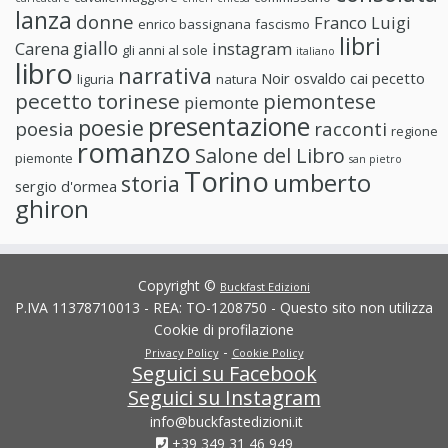
lanza
donne
Franco Luigi
enrico bassignana
fascismo
libri
giallo
Carena
instagram
gli anni al sole
italiano
libro
narrativa
Noir
osvaldo cai
pecetto
liguria
natura
pecetto torinese
piemontese
piemonte
presentazione
poesie
poesia
racconti
regione
romanzo
Salone del Libro
piemonte
san pietro
Torino
umberto
storia
sergio d'ormea
ghiron
Copyright ©
Buckfast Edizioni
P.IVA 11378710013 - REA: TO-1208750 - Questo sito non utilizza
Cookie di profilazione
-
Privacy Policy
Cookie Policy
Seguici su Facebook
Seguici su Instagram
info@buckfastedizioni.it
+39 349 31 46 949