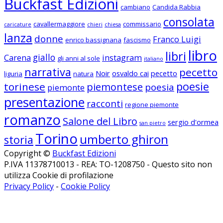
Buckfast Edizioni
cambiano
Candida Rabbia
consolata
cavallermaggiore
commissario
caricature
chieri
chiesa
lanza
donne
Franco Luigi
enrico bassignana
fascismo
libro
libri
giallo
Carena
instagram
gli anni al sole
italiano
narrativa
pecetto
Noir
osvaldo cai
pecetto
liguria
natura
poesie
torinese
piemontese
poesia
piemonte
presentazione
racconti
regione piemonte
romanzo
Salone del Libro
sergio d'ormea
san pietro
Torino
umberto ghiron
storia
Copyright ©
Buckfast Edizioni
P.IVA 11378710013 - REA: TO-1208750 - Questo sito non
utilizza Cookie di profilazione
Privacy Policy
-
Cookie Policy
Seguici su Facebook
Seguici su Instagram