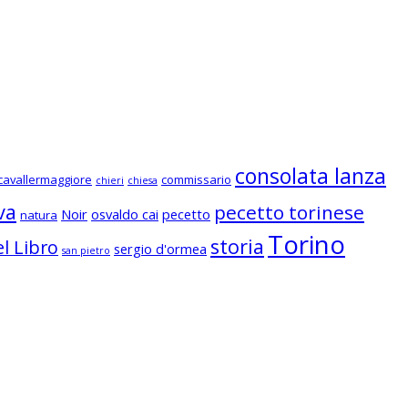
consolata lanza
cavallermaggiore
commissario
chieri
chiesa
va
pecetto torinese
Noir
osvaldo cai
pecetto
natura
Torino
storia
l Libro
sergio d'ormea
san pietro