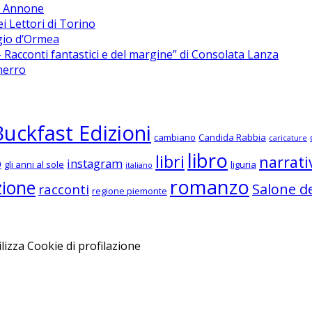
di Annone
ei Lettori di Torino
rgio d’Ormea
Racconti fantastici e del margine” di Consolata Lanza
merro
Buckfast Edizioni
cambiano
Candida Rabbia
caricature
libro
libri
narrati
o
instagram
gli anni al sole
liguria
italiano
romanzo
zione
Salone de
racconti
regione piemonte
izza Cookie di profilazione