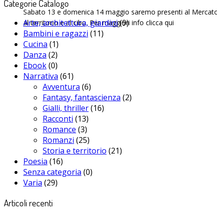
Categorie Catalogo
Sabato 13 e domenica 14 maggio saremo presenti al Mercato del
Arte, architettura, giardini
(9)
al territorio e al cibo. Per maggiori info clicca qui
Bambini e ragazzi
(11)
Cucina
(1)
Danza
(2)
Ebook
(0)
Narrativa
(61)
Avventura
(6)
Fantasy, fantascienza
(2)
Gialli, thriller
(16)
Racconti
(13)
Romance
(3)
Romanzi
(25)
Storia e territorio
(21)
Poesia
(16)
Senza categoria
(0)
Varia
(29)
Articoli recenti