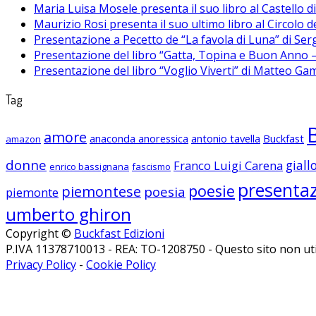
Maria Luisa Mosele presenta il suo libro al Castello 
Maurizio Rosi presenta il suo ultimo libro al Circolo d
Presentazione a Pecetto de “La favola di Luna” di Se
Presentazione del libro “Gatta, Topina e Buon Anno – 
Presentazione del libro “Voglio Viverti” di Matteo Ga
Tag
amore
anaconda anoressica
antonio tavella
Buckfast
amazon
donne
giall
Franco Luigi Carena
enrico bassignana
fascismo
presenta
poesie
piemontese
poesia
piemonte
umberto ghiron
Copyright ©
Buckfast Edizioni
P.IVA 11378710013 - REA: TO-1208750 - Questo sito non util
Privacy Policy
-
Cookie Policy
Seguici su Facebook
Seguici su Instagram