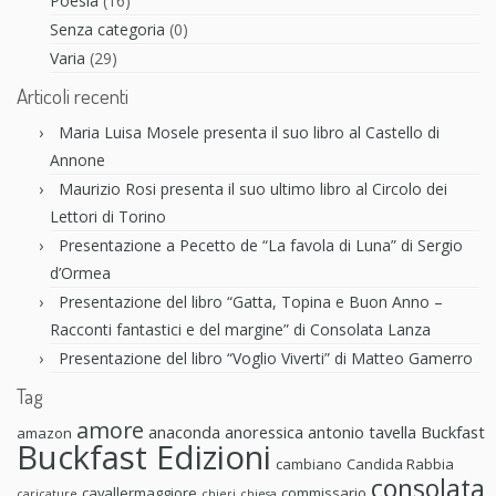
Poesia
(16)
Senza categoria
(0)
Varia
(29)
Articoli recenti
Maria Luisa Mosele presenta il suo libro al Castello di
Annone
Maurizio Rosi presenta il suo ultimo libro al Circolo dei
Lettori di Torino
Presentazione a Pecetto de “La favola di Luna” di Sergio
d’Ormea
Presentazione del libro “Gatta, Topina e Buon Anno –
Racconti fantastici e del margine” di Consolata Lanza
Presentazione del libro “Voglio Viverti” di Matteo Gamerro
Tag
amore
anaconda anoressica
antonio tavella
Buckfast
amazon
Buckfast Edizioni
cambiano
Candida Rabbia
consolata
cavallermaggiore
commissario
caricature
chieri
chiesa