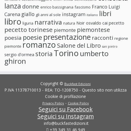
lanza
donne
Franco Luigi
enrico bassignana
fascismo
libri
giallo
Carena
instagram
gli anni al sole
italiano
libro
narrativa
Noir
osvaldo cai
pecetto
liguria
natura
pecetto torinese
piemontese
piemonte
presentazione
poesie
poesia
racconti
regione
romanzo
Salone del Libro
piemonte
san pietro
Torino
umberto
storia
sergio d'ormea
ghiron
Copyright ©
Buckfast Edizioni
P.IVA 11378710013 - REA: TO-1208750 - Questo sito non utilizza
Cookie di profilazione
-
Privacy Policy
Cookie Policy
Seguici su Facebook
Seguici su Instagram
info@buckfastedizioni.it
+39 349 31 46 949