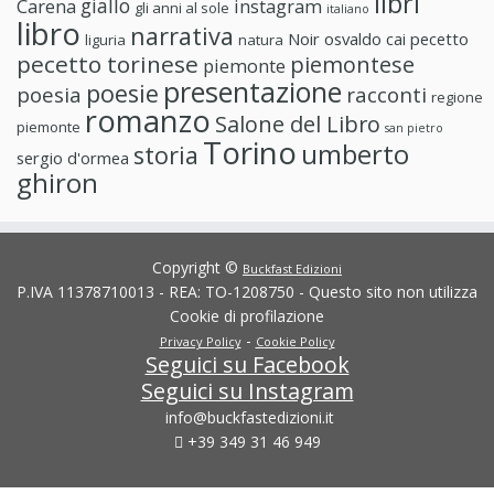
libri
giallo
Carena
instagram
gli anni al sole
italiano
libro
narrativa
Noir
osvaldo cai
pecetto
liguria
natura
pecetto torinese
piemontese
piemonte
presentazione
poesie
poesia
racconti
regione
romanzo
Salone del Libro
piemonte
san pietro
Torino
umberto
storia
sergio d'ormea
ghiron
Copyright ©
Buckfast Edizioni
P.IVA 11378710013 - REA: TO-1208750 - Questo sito non utilizza
Cookie di profilazione
-
Privacy Policy
Cookie Policy
Seguici su Facebook
Seguici su Instagram
info@buckfastedizioni.it
+39 349 31 46 949