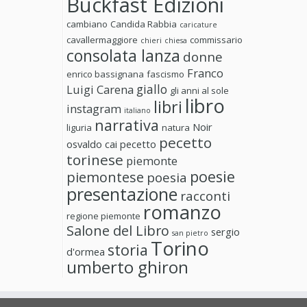
Buckfast Edizioni
cambiano
Candida Rabbia
caricature
cavallermaggiore
commissario
chieri
chiesa
consolata lanza
donne
Franco
enrico bassignana
fascismo
giallo
Luigi Carena
gli anni al sole
libro
libri
instagram
italiano
narrativa
Noir
liguria
natura
pecetto
osvaldo cai
pecetto
torinese
piemonte
poesie
piemontese
poesia
presentazione
racconti
romanzo
regione piemonte
Salone del Libro
sergio
san pietro
Torino
storia
d'ormea
umberto ghiron