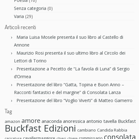
Poesia
(16)
Senza categoria
(0)
Varia
(29)
Articoli recenti
Maria Luisa Mosele presenta il suo libro al Castello di
Annone
Maurizio Rosi presenta il suo ultimo libro al Circolo dei
Lettori di Torino
Presentazione a Pecetto de “La favola di Luna” di Sergio
d’Ormea
Presentazione del libro “Gatta, Topina e Buon Anno –
Racconti fantastici e del margine” di Consolata Lanza
Presentazione del libro “Voglio Viverti” di Matteo Gamerro
Tag
amore
anaconda anoressica
antonio tavella
Buckfast
amazon
Buckfast Edizioni
cambiano
Candida Rabbia
consolata
cavallermaggiore
commissario
caricature
chieri
chiesa