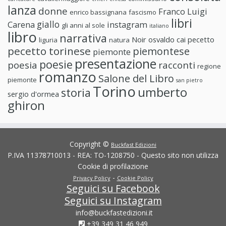
lanza
donne
Franco Luigi
enrico bassignana
fascismo
libri
giallo
Carena
instagram
gli anni al sole
italiano
libro
narrativa
Noir
osvaldo cai
pecetto
liguria
natura
pecetto torinese
piemontese
piemonte
presentazione
poesie
poesia
racconti
regione
romanzo
Salone del Libro
piemonte
san pietro
Torino
umberto
storia
sergio d'ormea
ghiron
Copyright ©
Buckfast Edizioni
P.IVA 11378710013 - REA: TO-1208750 - Questo sito non utilizza
Cookie di profilazione
-
Privacy Policy
Cookie Policy
Seguici su Facebook
Seguici su Instagram
info@buckfastedizioni.it
+39 349 31 46 949