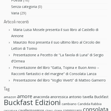
Poesia
(16)
Senza categoria
(0)
Varia
(29)
Articoli recenti
Maria Luisa Mosele presenta il suo libro al Castello di
Annone
Maurizio Rosi presenta il suo ultimo libro al Circolo dei
Lettori di Torino
Presentazione a Pecetto de “La favola di Luna” di Sergio
d’Ormea
Presentazione del libro “Gatta, Topina e Buon Anno –
Racconti fantastici e del margine” di Consolata Lanza
Presentazione del libro “Voglio Viverti” di Matteo Gamerro
Tag
amore
anaconda anoressica
antonio tavella
Buckfast
amazon
Buckfast Edizioni
cambiano
Candida Rabbia
consolata
cavallermaggiore
commissario
caricature
chieri
chiesa