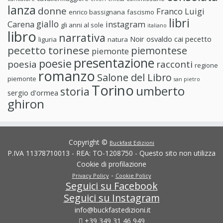
lanza
donne
Franco Luigi
enrico bassignana
fascismo
libri
giallo
Carena
instagram
gli anni al sole
italiano
libro
narrativa
Noir
osvaldo cai
pecetto
liguria
natura
pecetto torinese
piemontese
piemonte
presentazione
poesie
poesia
racconti
regione
romanzo
Salone del Libro
piemonte
san pietro
Torino
umberto
storia
sergio d'ormea
ghiron
Copyright ©
Buckfast Edizioni
P.IVA 11378710013 - REA: TO-1208750 - Questo sito non utilizza
Cookie di profilazione
-
Privacy Policy
Cookie Policy
Seguici su Facebook
Seguici su Instagram
info@buckfastedizioni.it
+39 349 31 46 949