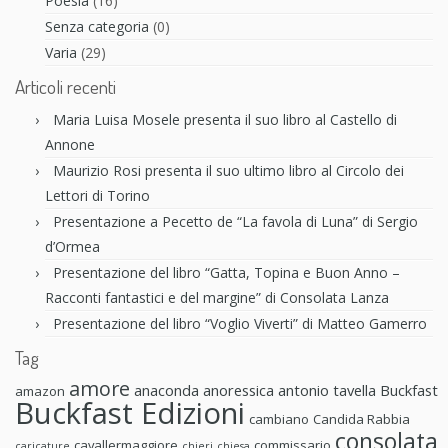
Poesia
(16)
Senza categoria
(0)
Varia
(29)
Articoli recenti
Maria Luisa Mosele presenta il suo libro al Castello di
Annone
Maurizio Rosi presenta il suo ultimo libro al Circolo dei
Lettori di Torino
Presentazione a Pecetto de “La favola di Luna” di Sergio
d’Ormea
Presentazione del libro “Gatta, Topina e Buon Anno –
Racconti fantastici e del margine” di Consolata Lanza
Presentazione del libro “Voglio Viverti” di Matteo Gamerro
Tag
amore
anaconda anoressica
antonio tavella
Buckfast
amazon
Buckfast Edizioni
cambiano
Candida Rabbia
consolata
cavallermaggiore
commissario
caricature
chieri
chiesa