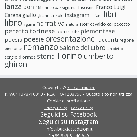
lanza
donne
Franco Luigi
enrico bassignana
fascismo
libri
giallo
Carena
instagram
gli anni al sole
italiano
libro
narrativa
Noir
osvaldo cai
pecetto
liguria
natura
pecetto torinese
piemontese
piemonte
presentazione
poesie
poesia
racconti
regione
romanzo
Salone del Libro
piemonte
san pietro
Torino
umberto
storia
sergio d'ormea
ghiron
Copyright ©
Buckfast Edizioni
P.IVA 11378710013 - REA: TO-1208750 - Questo sito non utilizza
Cookie di profilazione
-
Privacy Policy
Cookie Policy
Seguici su Facebook
Seguici su Instagram
info@buckfastedizioni.it
+39 349 31 46 949