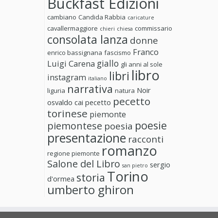
Buckfast Edizioni
cambiano
Candida Rabbia
caricature
cavallermaggiore
commissario
chieri
chiesa
consolata lanza
donne
Franco
enrico bassignana
fascismo
giallo
Luigi Carena
gli anni al sole
libro
libri
instagram
italiano
narrativa
Noir
liguria
natura
pecetto
osvaldo cai
pecetto
torinese
piemonte
poesie
piemontese
poesia
presentazione
racconti
romanzo
regione piemonte
Salone del Libro
sergio
san pietro
Torino
storia
d'ormea
umberto ghiron