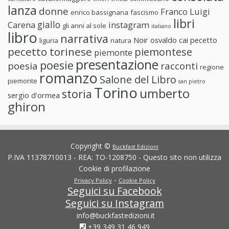
lanza
donne
Franco Luigi
enrico bassignana
fascismo
libri
giallo
Carena
instagram
gli anni al sole
italiano
libro
narrativa
Noir
osvaldo cai
pecetto
liguria
natura
pecetto torinese
piemontese
piemonte
presentazione
poesie
poesia
racconti
regione
romanzo
Salone del Libro
piemonte
san pietro
Torino
umberto
storia
sergio d'ormea
ghiron
Copyright ©
Buckfast Edizioni
P.IVA 11378710013 - REA: TO-1208750 - Questo sito non utilizza
Cookie di profilazione
-
Privacy Policy
Cookie Policy
Seguici su Facebook
Seguici su Instagram
info@buckfastedizioni.it
+39 349 31 46 949