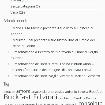
Poesia
(16)
Senza categoria
(0)
Varia
(29)
Articoli recenti
Maria Luisa Mosele presenta il suo libro al Castello di
Annone
Maurizio Rosi presenta il suo ultimo libro al Circolo dei
Lettori di Torino
Presentazione a Pecetto de “La favola di Luna” di Sergio
d’Ormea
Presentazione del libro “Gatta, Topina e Buon Anno –
Racconti fantastici e del margine” di Consolata Lanza
Presentazione del libro “Voglio Viverti” di Matteo Gamerro
Tag
amore
anaconda anoressica
antonio tavella
Buckfast
amazon
Buckfast Edizioni
cambiano
Candida Rabbia
consolata
cavallermaggiore
commissario
caricature
chieri
chiesa