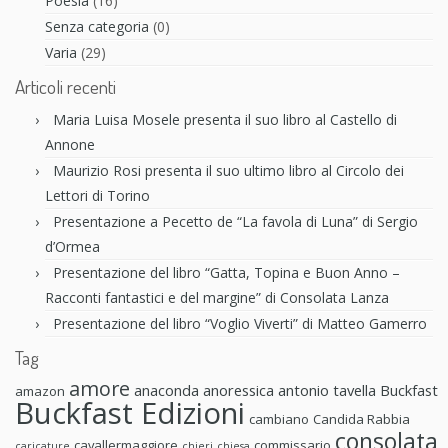
Poesia
(16)
Senza categoria
(0)
Varia
(29)
Articoli recenti
Maria Luisa Mosele presenta il suo libro al Castello di
Annone
Maurizio Rosi presenta il suo ultimo libro al Circolo dei
Lettori di Torino
Presentazione a Pecetto de “La favola di Luna” di Sergio
d’Ormea
Presentazione del libro “Gatta, Topina e Buon Anno –
Racconti fantastici e del margine” di Consolata Lanza
Presentazione del libro “Voglio Viverti” di Matteo Gamerro
Tag
amore
anaconda anoressica
antonio tavella
Buckfast
amazon
Buckfast Edizioni
cambiano
Candida Rabbia
consolata
cavallermaggiore
commissario
caricature
chieri
chiesa