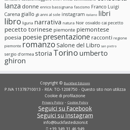
lanza
donne
Franco Luigi
enrico bassignana
fascismo
libri
giallo
Carena
instagram
gli anni al sole
italiano
libro
narrativa
Noir
osvaldo cai
pecetto
liguria
natura
pecetto torinese
piemontese
piemonte
presentazione
poesie
poesia
racconti
regione
romanzo
Salone del Libro
piemonte
san pietro
Torino
umberto
storia
sergio d'ormea
ghiron
Copyright ©
Buckfast Edizioni
P.IVA 11378710013 - REA: TO-1208750 - Questo sito non utilizza
Cookie di profilazione
-
Privacy Policy
Cookie Policy
Seguici su Facebook
Seguici su Instagram
info@buckfastedizioni.it
+39 349 31 46 949