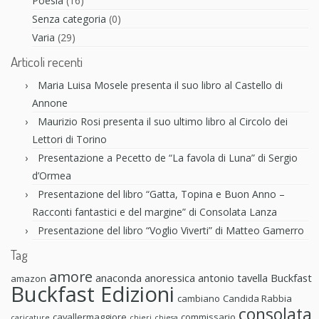
Poesia
(16)
Senza categoria
(0)
Varia
(29)
Articoli recenti
Maria Luisa Mosele presenta il suo libro al Castello di
Annone
Maurizio Rosi presenta il suo ultimo libro al Circolo dei
Lettori di Torino
Presentazione a Pecetto de “La favola di Luna” di Sergio
d’Ormea
Presentazione del libro “Gatta, Topina e Buon Anno –
Racconti fantastici e del margine” di Consolata Lanza
Presentazione del libro “Voglio Viverti” di Matteo Gamerro
Tag
amore
anaconda anoressica
antonio tavella
Buckfast
amazon
Buckfast Edizioni
cambiano
Candida Rabbia
consolata
cavallermaggiore
commissario
caricature
chieri
chiesa