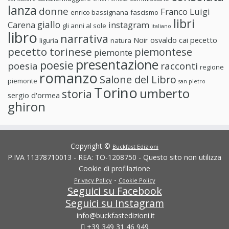
lanza
donne
Franco Luigi
enrico bassignana
fascismo
libri
giallo
Carena
instagram
gli anni al sole
italiano
libro
narrativa
Noir
osvaldo cai
pecetto
liguria
natura
pecetto torinese
piemontese
piemonte
presentazione
poesie
poesia
racconti
regione
romanzo
Salone del Libro
piemonte
san pietro
Torino
umberto
storia
sergio d'ormea
ghiron
Copyright ©
Buckfast Edizioni
P.IVA 11378710013 - REA: TO-1208750 - Questo sito non utilizza
Cookie di profilazione
-
Privacy Policy
Cookie Policy
Seguici su Facebook
Seguici su Instagram
info@buckfastedizioni.it
+39 349 31 46 949