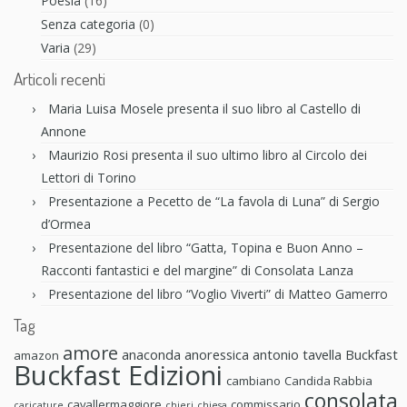
Poesia
(16)
Senza categoria
(0)
Varia
(29)
Articoli recenti
Maria Luisa Mosele presenta il suo libro al Castello di
Annone
Maurizio Rosi presenta il suo ultimo libro al Circolo dei
Lettori di Torino
Presentazione a Pecetto de “La favola di Luna” di Sergio
d’Ormea
Presentazione del libro “Gatta, Topina e Buon Anno –
Racconti fantastici e del margine” di Consolata Lanza
Presentazione del libro “Voglio Viverti” di Matteo Gamerro
Tag
amore
anaconda anoressica
antonio tavella
Buckfast
amazon
Buckfast Edizioni
cambiano
Candida Rabbia
consolata
cavallermaggiore
commissario
caricature
chieri
chiesa