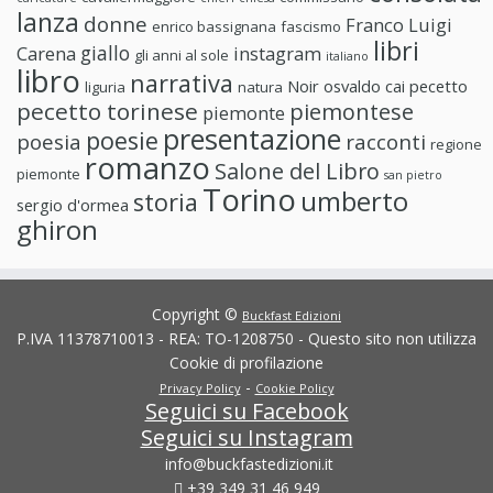
lanza
donne
Franco Luigi
enrico bassignana
fascismo
libri
giallo
Carena
instagram
gli anni al sole
italiano
libro
narrativa
Noir
osvaldo cai
pecetto
liguria
natura
pecetto torinese
piemontese
piemonte
presentazione
poesie
poesia
racconti
regione
romanzo
Salone del Libro
piemonte
san pietro
Torino
umberto
storia
sergio d'ormea
ghiron
Copyright ©
Buckfast Edizioni
P.IVA 11378710013 - REA: TO-1208750 - Questo sito non utilizza
Cookie di profilazione
-
Privacy Policy
Cookie Policy
Seguici su Facebook
Seguici su Instagram
info@buckfastedizioni.it
+39 349 31 46 949