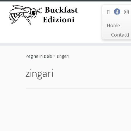
Home
Contatti
Passa
al
Pagina iniziale
»
zingari
contenuto
zingari