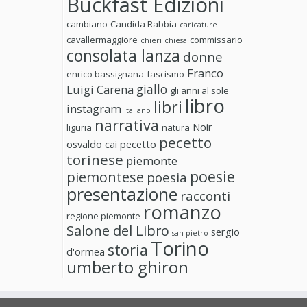
Buckfast Edizioni
cambiano
Candida Rabbia
caricature
cavallermaggiore
commissario
chieri
chiesa
consolata lanza
donne
Franco
enrico bassignana
fascismo
giallo
Luigi Carena
gli anni al sole
libro
libri
instagram
italiano
narrativa
Noir
liguria
natura
pecetto
osvaldo cai
pecetto
torinese
piemonte
poesie
piemontese
poesia
presentazione
racconti
romanzo
regione piemonte
Salone del Libro
sergio
san pietro
Torino
storia
d'ormea
umberto ghiron