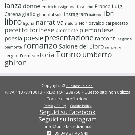
lanza
donne
Franco Luigi
enrico bassignana
fascismo
libri
giallo
Carena
instagram
gli anni al sole
italiano
libro
narrativa
Noir
osvaldo cai
pecetto
liguria
natura
pecetto torinese
piemontese
piemonte
presentazione
poesie
poesia
racconti
regione
romanzo
Salone del Libro
piemonte
san pietro
Torino
umberto
storia
sergio d'ormea
ghiron
Copyright ©
Buckfast Edizioni
P.IVA 11378710013 - REA: TO-1208750 - Questo sito non utilizza
Cookie di profilazione
-
Privacy Policy
Cookie Policy
Seguici su Facebook
Seguici su Instagram
info@buckfastedizioni.it
+39 349 31 46 949