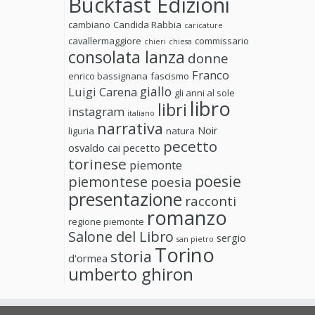
Buckfast Edizioni
cambiano
Candida Rabbia
caricature
cavallermaggiore
commissario
chieri
chiesa
consolata lanza
donne
Franco
enrico bassignana
fascismo
giallo
Luigi Carena
gli anni al sole
libro
libri
instagram
italiano
narrativa
Noir
liguria
natura
pecetto
osvaldo cai
pecetto
torinese
piemonte
poesie
piemontese
poesia
presentazione
racconti
romanzo
regione piemonte
Salone del Libro
sergio
san pietro
Torino
storia
d'ormea
umberto ghiron