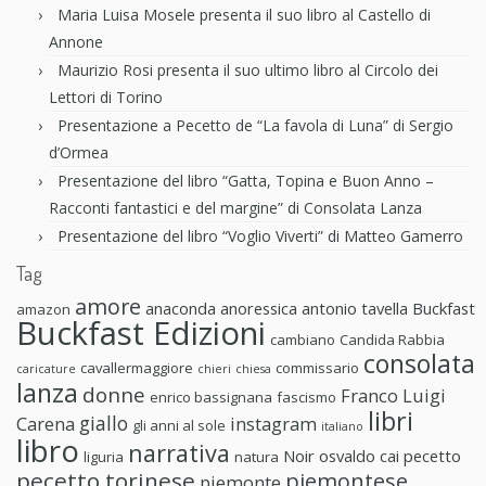
Maria Luisa Mosele presenta il suo libro al Castello di
Annone
Maurizio Rosi presenta il suo ultimo libro al Circolo dei
Lettori di Torino
Presentazione a Pecetto de “La favola di Luna” di Sergio
d’Ormea
Presentazione del libro “Gatta, Topina e Buon Anno –
Racconti fantastici e del margine” di Consolata Lanza
Presentazione del libro “Voglio Viverti” di Matteo Gamerro
Tag
amore
anaconda anoressica
antonio tavella
Buckfast
amazon
Buckfast Edizioni
cambiano
Candida Rabbia
consolata
cavallermaggiore
commissario
caricature
chieri
chiesa
lanza
donne
Franco Luigi
enrico bassignana
fascismo
libri
giallo
Carena
instagram
gli anni al sole
italiano
libro
narrativa
Noir
osvaldo cai
pecetto
liguria
natura
pecetto torinese
piemontese
piemonte