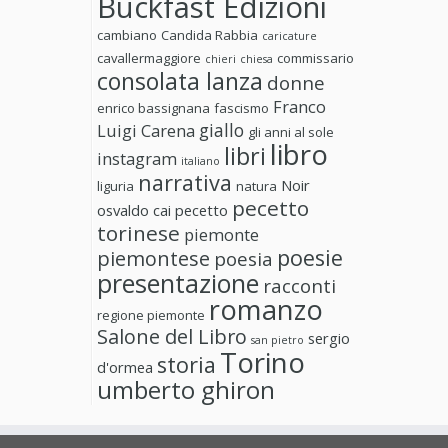
Buckfast Edizioni
cambiano
Candida Rabbia
caricature
cavallermaggiore
commissario
chieri
chiesa
consolata lanza
donne
Franco
enrico bassignana
fascismo
giallo
Luigi Carena
gli anni al sole
libro
libri
instagram
italiano
narrativa
Noir
liguria
natura
pecetto
osvaldo cai
pecetto
torinese
piemonte
poesie
piemontese
poesia
presentazione
racconti
romanzo
regione piemonte
Salone del Libro
sergio
san pietro
Torino
storia
d'ormea
umberto ghiron